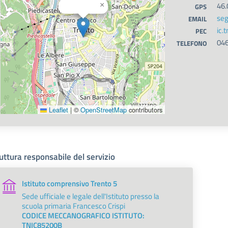
46.
×
GPS
seg
EMAIL
ic.
PEC
04
TELEFONO
Leaflet
|
©
OpenStreetMap
contributors
uttura responsabile del servizio
Istituto comprensivo Trento 5
Sede ufficiale e legale dell'Istituto presso la
scuola primaria Francesco Crispi
CODICE MECCANOGRAFICO ISTITUTO:
TNIC85200B