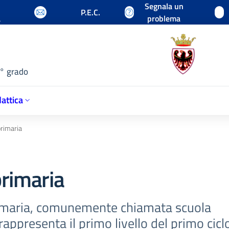
Segnala un
P.E.C.
a
problema
1° grado
attica
primaria
primaria
rimaria, comunemente chiamata scuola
appresenta il primo livello del primo ciclo