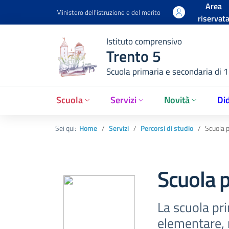
Area
Ministero dell'istruzione e del merito
riservat
Istituto comprensivo
Trento 5
Scuola primaria e secondaria di 
Scuola
Servizi
Novità
Did
Sei qui:
Home
Servizi
Percorsi di studio
Scuola 
Scuola 
La scuola p
elementare, r