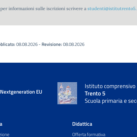
per informazioni sulle iscrizioni scrivere a
studenti@istitutrento5.
blicato:
08.08.2026 -
Revisione:
08.08.2026
Istituto comprensivo
- Nextgeneration EU
Trento 5
Scuola primaria e sec
la
Didattica
zione
Offerta formativa