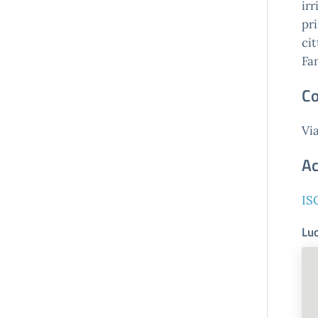
ir
pr
cit
Fan
Co
Vi
Ac
IS
Luo