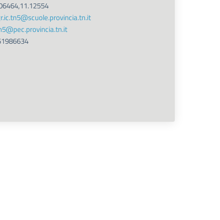
06464,11.12554
r.ic.tn5@scuole.provincia.tn.it
tn5@pec.provincia.tn.it
61986634