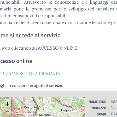
rinunciabili. Attraverso le conoscenze e i linguaggi car
imaria pone le premesse per lo sviluppo del pensiero r
tadini consapevoli e responsabili.
no parte del Sistema nazionale di istruzione le scuole prim
me si accede al servizio
a web cliccando su ACCESSO ONLINE
cesso online
CRIZIONI SCUOLA PRIMARIA
ghi in cui viene erogato il servizio
Ist
NOME SEDE
+
Via
INDIRIZZO
−
07:
ORARI