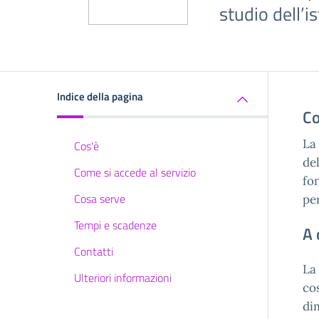
studio dell’i
Indice della pagina
Co
La 
Cos'è
del
Come si accede al servizio
fo
Cosa serve
pe
Tempi e scadenze
A 
Contatti
La
Ulteriori informazioni
co
di