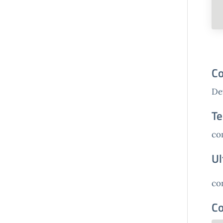
Co
Dev
Te
co
Ul
co
Co