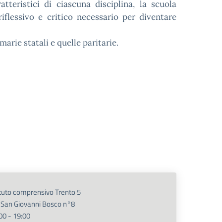
atteristici di ciascuna disciplina, la scuola
iflessivo e critico necessario per diventare
arie statali e quelle paritarie.
ituto comprensivo Trento 5
 San Giovanni Bosco n°8
00 - 19:00