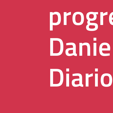
progre
Danie
Diario