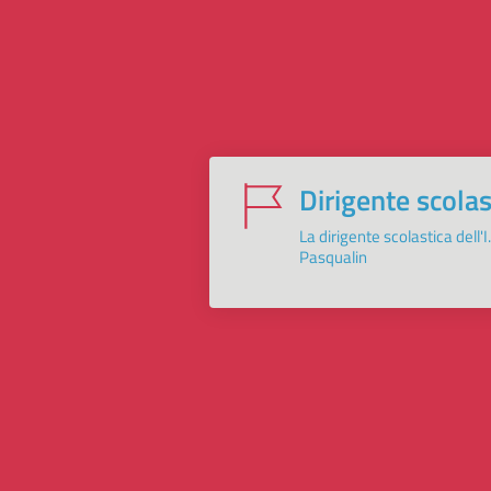
Dirigente scolas
La dirigente scolastica dell'I
Pasqualin