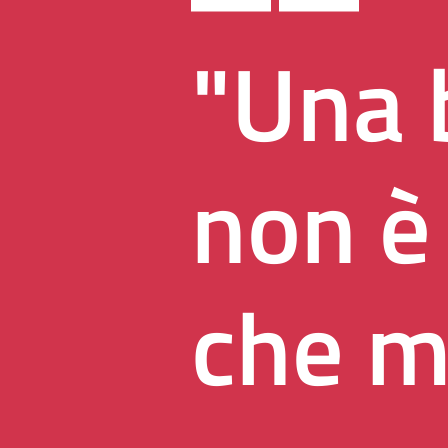
"Una 
non è
che m