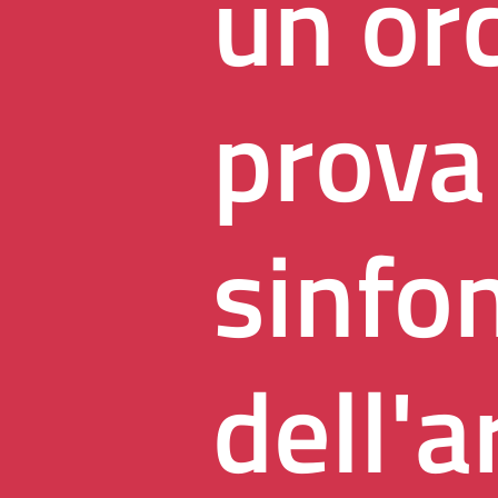
un or
prova
sinfon
dell'