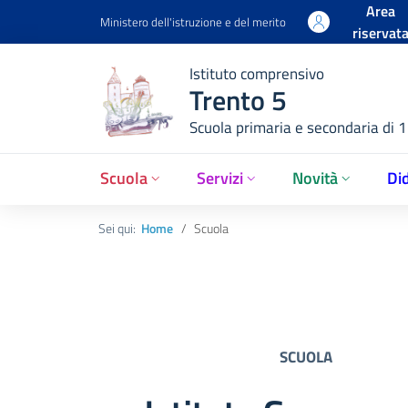
Area
Ministero dell'istruzione e del merito
riservat
Istituto comprensivo
Trento 5
Scuola primaria e secondaria di 
Scuola
Servizi
Novità
Did
Sei qui:
Home
Scuola
SCUOLA