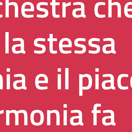
chestra ch
 la stessa
ia e il pia
armonia fa