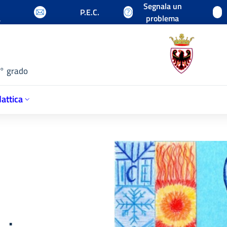
Segnala un
P.E.C.
a
problema
1° grado
attica