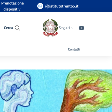
Prenotazione
@istitutotrento5.it
dispositivi
Cerca
Seguici su
Contatti