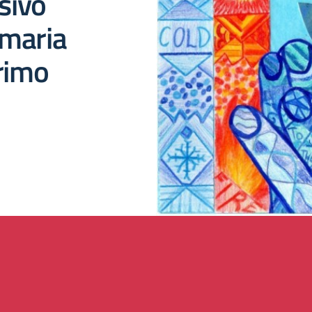
sivo
imaria
primo