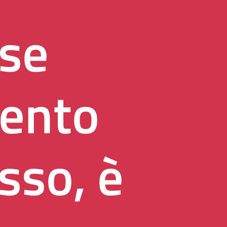
sse
mento
sso, è