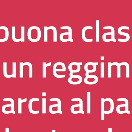
buona cla
 un reggi
arcia al pa