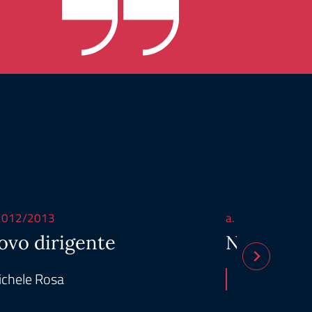
 2012/2013
a. s. 2021/2022
ovo dirigente
Nuova dir
chele Rosa
Paola Pasqu