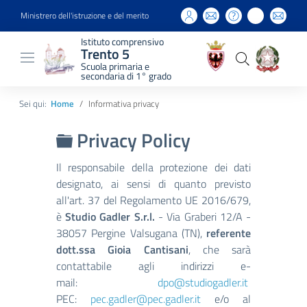
Ministrero dell'istruzione e del merito
Istituto comprensivo
Trento 5
Scuola primaria e
secondaria di 1° grado
Sei qui:
Home
Informativa privacy
Cartella
Privacy Policy
Il responsabile della protezione dei dati
designato, ai sensi di quanto previsto
all'art. 37 del Regolamento UE 2016/679,
è
Studio Gadler S.r.l.
- Via Graberi 12/A -
38057 Pergine Valsugana (TN),
referente
dott.ssa Gioia Cantisani
, che sarà
contattabile agli indirizzi e-
mail:
dpo@studiogadler.it
PEC:
pec.gadler@pec.gadler.it
e/o al