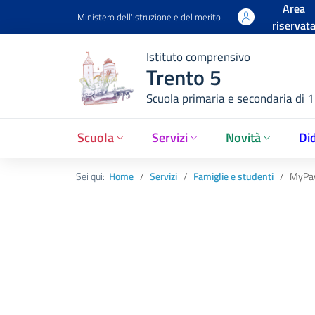
Area
Ministero dell'istruzione e del merito
riservat
Istituto comprensivo
Trento 5
Scuola primaria e secondaria di 
Scuola
Servizi
Novità
Did
Sei qui:
Home
Servizi
Famiglie e studenti
MyPa