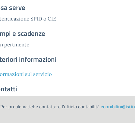
sa serve
tenticazione SPID o CIE
mpi e scadenze
n pertinente
teriori informazioni
formazioni sul servizio
ntatti
Per problematiche contattare l'ufficio contabilità
contabilita@istit