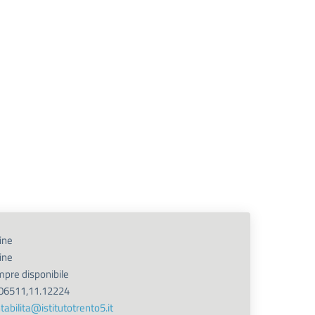
ine
ine
pre disponibile
06511,11.12224
tabilita@istitutotrento5.it