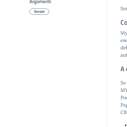
Argomenti
Se
Servizi
Co
My
ese
de
au
A 
Se
MY
Puo
Pa
CB