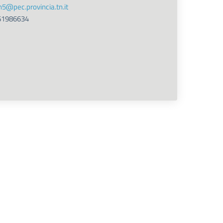
tn5@pec.provincia.tn.it
61986634