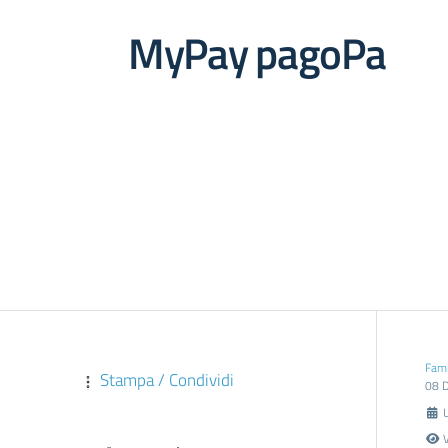
MyPay pagoPa
Fami
Stampa / Condividi
08 