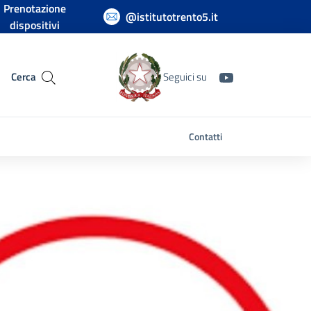
Prenotazione
@istitutotrento5.it
dispositivi
Cerca
Seguici su
Contatti