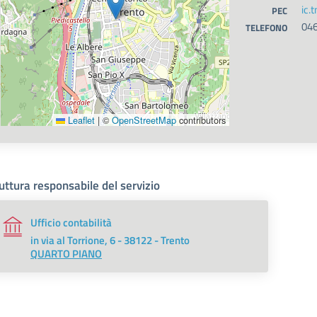
ic.
PEC
04
TELEFONO
Leaflet
|
©
OpenStreetMap
contributors
uttura responsabile del servizio
Ufficio contabilità
in via al Torrione, 6 - 38122 - Trento
QUARTO PIANO