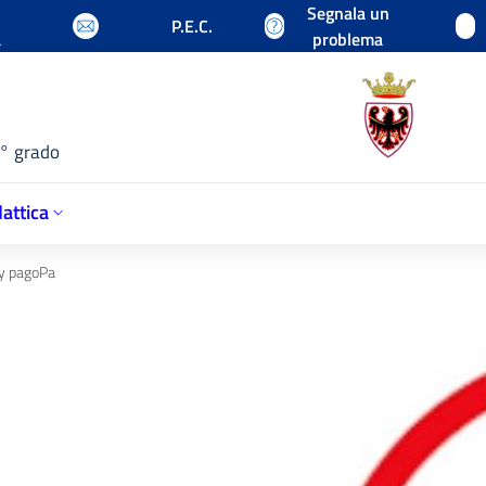
Segnala un
P.E.C.
a
problema
1° grado
attica
y pagoPa